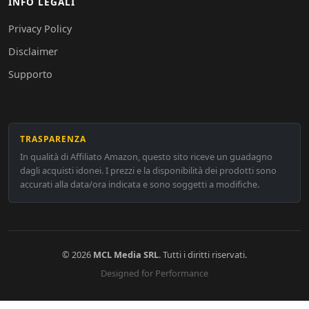
INFO LEGALI
Privacy Policy
Disclaimer
Supporto
TRASPARENZA
In qualità di Affiliato Amazon, questo sito riceve un guadagno
dagli acquisti idonei. I prezzi e la disponibilità dei prodotti sono
accurati alla data/ora indicata e sono soggetti a modifiche.
© 2026
MCL Media SRL
. Tutti i diritti riservati.
Designed for Performance